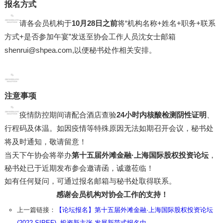
报名方式
请各会员机构于
10月28日之前
将“机构名称+姓名+职务+联系
方式+是否参加午宴”发送至协会工作人员沈女士邮箱
shenrui@shpea.com,以便秘书处作相关安排。
注意事项
疫情防控期间请配合酒店查验
24小时内核酸检测阴性
证明
、
行程码及体温。如因疫情等特殊原因无法如期召开会议，秘书处
将及时通知，敬请留意！
当天下午协会将举办
第十五届外滩金融·上海国际股权投资论坛
，
秘书处已于近期发布参会邀请函，诚邀莅临！
如有任何疑问，可通过报名邮箱与秘书处取得联系。
感谢会员机构对协会工作的支持！
上一篇链接：
【论坛报名】第十五届外滩金融·上海国际股权投资论坛
(2022 SIPEF) -投资新主张 发展新范式报名中